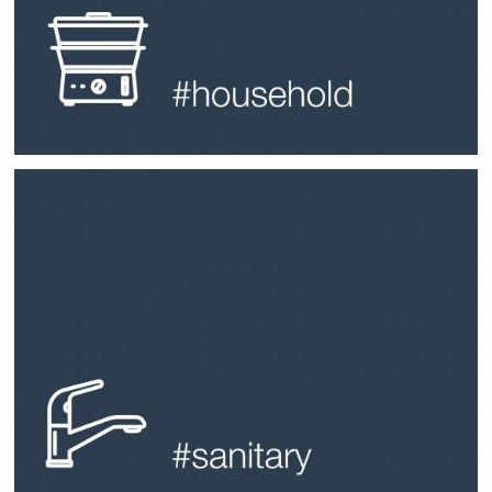
hochbeanspruchbar und hygienisch sind. Gleichzeitig bieten sie
täglichen Einsatz bei Haushaltsgeräten, da sie
und Dekorelementen. Unsere Chromoberflächen sind ideal für den
Wir entwickeln maßgeschneiderte Produktlösungen für Bedien-
#household
Weitere Infos
ermöglicht Strukturen, Orientierung und Grip
Anforderungen im Sanitärbereich. Innovative Lasertechnologie
Beständigkeit gegenüber allen chemischen und mechanischen
Funktionalität. Unsere wertigen Chromoberflächen stehen für
Vielfalt bei Design und Farben bringen wir in Einklang mit