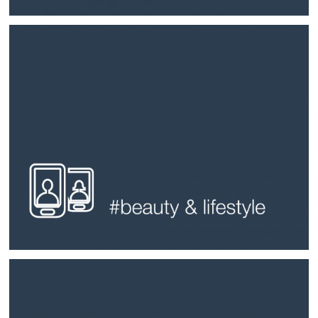
#sanitary
Weitere Infos
höchsten Standards.
Alkoholen oder Handschweiß geht – unsere Produkte erfüllen die
Ob es um die Beständigkeit gegenüber Pflegeprodukten,
bieten Exklusivität gepaart mit Wirtschaftlichkeit und Funktionalität.
bei Design und Farben aus. Unsere variablen Chromoberflächen
Produkte in dieser Branche zeichnen sich durch immense Vielfalt
#beauty & lifestyle