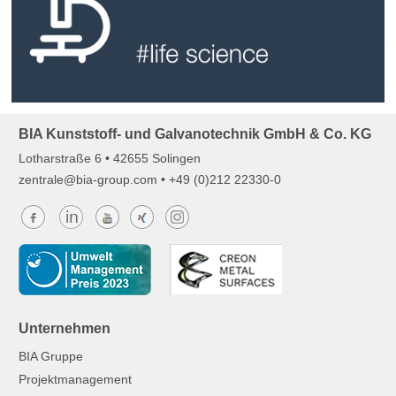
Spezialanfertigungen. Verchromter Kunststoff ist leichter als Metall
vom Einzelteil bis zur Klein- und Großserie mit
spezielle Beschichtungen. Dabei unterstützen wir unsere Kunden
BIA bietet für die Medizin- und Labortechnik hochwertige und
#life science
BIA Kunststoff- und Galvanotechnik GmbH & Co. KG
Lotharstraße 6 • 42655 Solingen
z
ntr
l
b
-gr
p
c
m
• +49 (0)212 22330-0
Unternehmen
BIA Gruppe
Projektmanagement