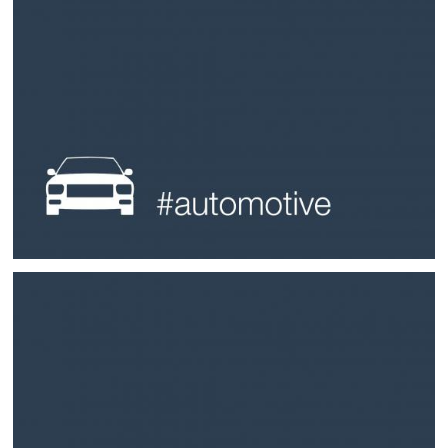
Weitere Infos
ein Erlebnis.
Texturen auf Bauteilen. BIA-Oberflächen sind optisch und haptisch
Innovative Lasertechnologie ermöglicht nahezu unbegrenzte
durchleuchtete Chromoberflächen und Ambientebeleuchtung.
und haben langjährige Expertise. Unser Nachtdesign bietet
Wir sind Vorreiter bei Designanwendungen im Automotive Bereich
#automotive
Weitere Infos
den Anwendern ein besonderes Erlebnis.