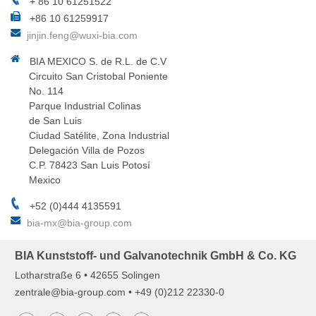
+ 86 10 61251522
+86 10 61259917
jinjin.feng@wuxi-bia.com
BIA MEXICO S. de R.L. de C.V
Circuito San Cristobal Poniente
No. 114
Parque Industrial Colinas
de San Luis
Ciudad Satélite, Zona Industrial
Delegación Villa de Pozos
C.P. 78423 San Luis Potosí
Mexico
+52 (0)444 4135591
bia-mx@bia-group.com
BIA Kunststoff- und Galvanotechnik GmbH & Co. KG
Lotharstraße 6 • 42655 Solingen
z
ntr
l
b
-gr
p
c
m
• +49 (0)212 22330-0